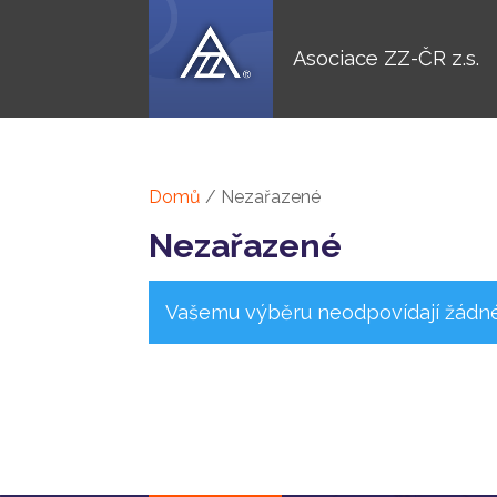
Asociace ZZ-ČR z.s.
Domů
/ Nezařazené
Nezařazené
Vašemu výběru neodpovídají žádné