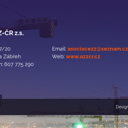
-ČR z.s.
47/20
Email:
asociacezz@seznam.c
a Zábřeh
Web:
www.azzcr.cz
n: 607 775 290
Design