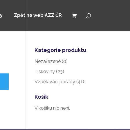
y
Zpět na web AZZ ČR
Kategorie produktu
Nezařazené
(0)
Tiskoviny
(23)
Vzdělávací pořady
(41)
Košík
V košíku nic není.