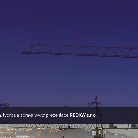
z
, tvorba a správa www prezentace
REDIGY s.r.o.